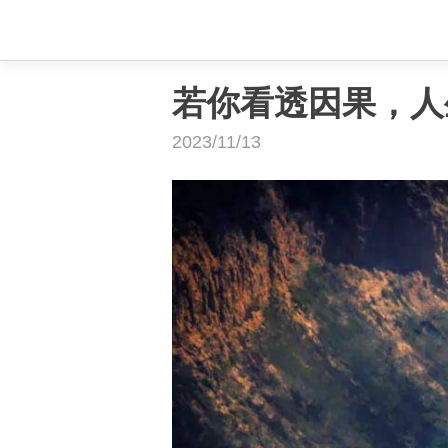
若你看透因果，人
2023/11/13