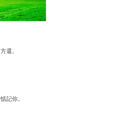
對方還。
好惦記你。