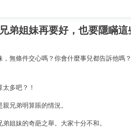
兄弟姐妹再要好，也要隱瞞這
妹，無條件交心嗎？你會什麼事兒都告訴他嗎
算太多吧？！
是親兄弟明算賬的情況。
兄弟姐妹的奇葩之舉。大家十分不和。