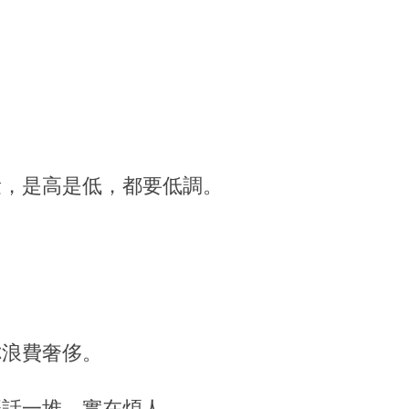
量，是高是低，都要低調。
你浪費奢侈。
廢話一堆，實在煩人。