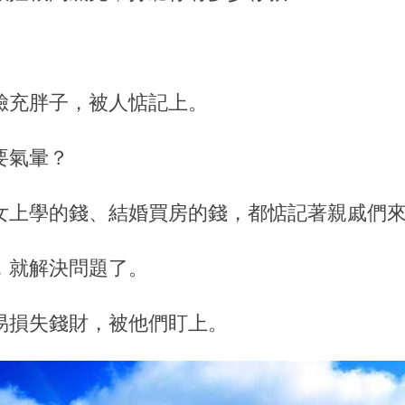
臉充胖子，被人惦記上。
要氣暈？
女上學的錢、結婚買房的錢，都惦記著親戚們
，就解決問題了。
易損失錢財，被他們盯上。