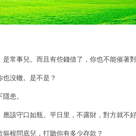
，是常事兒。而且有些錢借了，你也不能催著
你也沒轍。是不是？
下隱患。
，應該守口如瓶。平日里，不露財，對方就不
歡摳根問底兒，打聽你有多少存款？